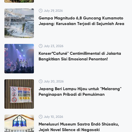
July 29, 2026
Gempa Magnitudo 6,8 Guncang Kumamoto
Jepang: Kerusakan Terjadi di Sejumlah Area
July 23, 2026
Konser”Cafuné" Centimillimental di Jakarta
Bangkitkan Sisi Emosional Penonton!
July 20, 2026
Jepang Beri Lampu Hijau untuk "Melarang"
Penginapan Pribadi di Pemukiman
July 10, 2026
Menelusuri Museum Sastra Endō Shūsaku,
Jejak Novel Silence di Nagasaki