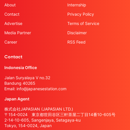
About
Internship
Contact
Privacy Policy
Advertise
Terms of Service
Media Partner
Disclaimer
Career
RSS Feed
Contact
Indonesia Office
Jalan Suryalaya V no.32
Bandung 40265
Email:
info@japanesestation.com
Japan Agent
株式会社JAPASIAN (JAPASIAN LTD.)
〒154-0024 東京都世田谷区三軒茶屋二丁目14番10-605号
2-14-10-605, Sangenjaya, Setagaya-ku
Tokyo, 154-0024, Japan