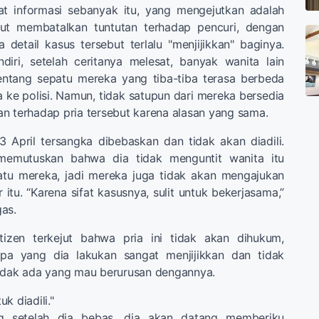
t informasi sebanyak itu, yang mengejutkan adalah
but membatalkan tuntutan terhadap pencuri, dengan
etail kasus tersebut terlalu "menjijikkan" baginya.
diri, setelah ceritanya melesat, banyak wanita lain
ntang sepatu mereka yang tiba-tiba terasa berbeda
ke polisi. Namun, tidak satupun dari mereka bersedia
n terhadap pria tersebut karena alasan yang sama.
 April tersangka dibebaskan dan tidak akan diadili.
h memutuskan bahwa dia tidak menguntit wanita itu
patu mereka, jadi mereka juga tidak akan mengajukan
 itu. “Karena sifat kasusnya, sulit untuk bekerjasama,”
as.
tizen terkejut bahwa pria ini tidak akan dihukum,
pa yang dia lakukan sangat menjijikkan dan tidak
tidak ada yang mau berurusan dengannya.
uk diadili."
g setelah dia bebas, dia akan datang memberiku