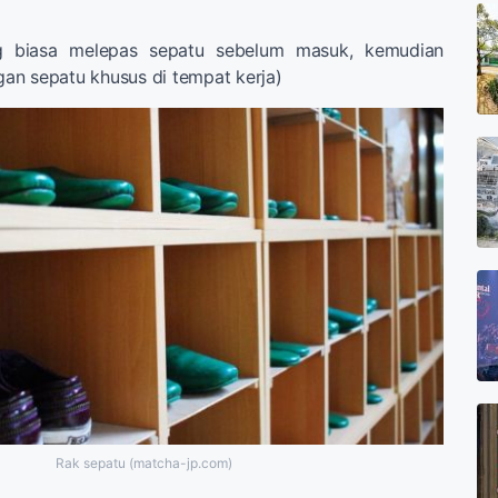
g biasa melepas sepatu sebelum masuk, kemudian
an sepatu khusus di tempat kerja)
Rak sepatu (matcha-jp.com)