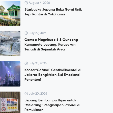
August 4, 2026
Starbucks Jepang Buka Gerai Unik
Tepi Pantai di Yokohama
July 29, 2026
Gempa Magnitudo 6,8 Guncang
Kumamoto Jepang: Kerusakan
Terjadi di Sejumlah Area
July 23, 2026
Konser”Cafuné" Centimillimental di
Jakarta Bangkitkan Sisi Emosional
Penonton!
July 20, 2026
Jepang Beri Lampu Hijau untuk
"Melarang" Penginapan Pribadi di
Pemukiman