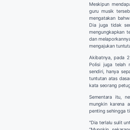
Meskipun mendapa
guru musik terse
mengatakan bahwa d
Dia juga tidak sen
mengungkapkan te
dan melaporkannya 
mengajukan tuntuta
Akibatnya, pada 23
Polisi juga tela
sendiri, hanya se
tuntutan atas dasar
kata seorang petug
Sementara itu, ne
mungkin karena a
penting sehingga 
"Dia terlalu sulit unt
“Mungkin sekaran