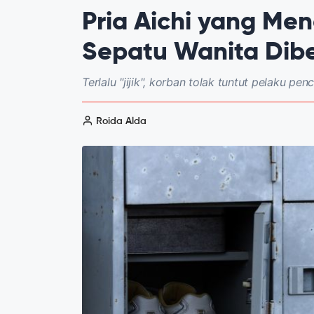
Pria Aichi yang Me
Sepatu Wanita Dib
Terlalu "jijik", korban tolak tuntut pelaku pe
Roida Alda