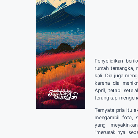
Penyelidikan ber
rumah tersangka, 
kali. Dia juga men
karena dia menik
April, tetapi setel
terungkap mengenai
Ternyata pria itu 
mengambil foto, 
yang meyakinkan
"merusak"nya seb