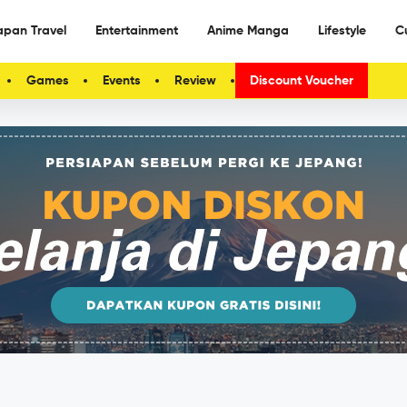
apan Travel
Entertainment
Anime Manga
Lifestyle
C
Games
Events
Review
Discount Voucher