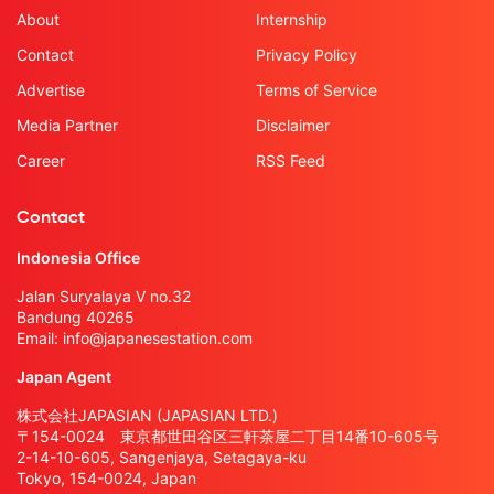
About
Internship
Contact
Privacy Policy
Advertise
Terms of Service
Media Partner
Disclaimer
Career
RSS Feed
Contact
Indonesia Office
Jalan Suryalaya V no.32
Bandung 40265
Email:
info@japanesestation.com
Japan Agent
株式会社JAPASIAN (JAPASIAN LTD.)
〒154-0024 東京都世田谷区三軒茶屋二丁目14番10-605号
2-14-10-605, Sangenjaya, Setagaya-ku
Tokyo, 154-0024, Japan