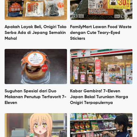
Apakah Layak Beli, Onigiri Toko
FamilyMart Lawan Food Waste
Serba Ada di Jepang Semakin
dengan Cute Teary-Eyed
Mahal
Stickers
Suguhan Spesial dari Duo
Kabar Gembira! 7-Eleven
Makanan Penutup Terfavorit 7-
Japan Bakal Turunkan Harga
Eleven
Onigiri Terpopulernya