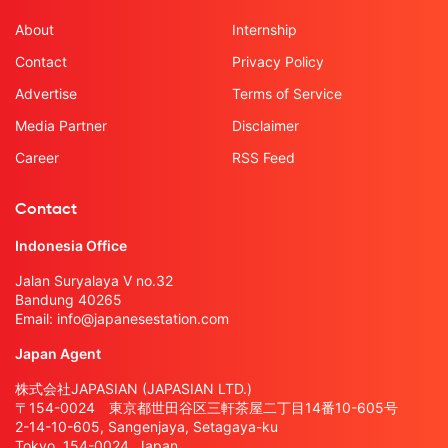
About
Internship
Contact
Privacy Policy
Advertise
Terms of Service
Media Partner
Disclaimer
Career
RSS Feed
Contact
Indonesia Office
Jalan Suryalaya V no.32
Bandung 40265
Email:
info@japanesestation.com
Japan Agent
株式会社JAPASIAN (JAPASIAN LTD.)
〒154-0024 東京都世田谷区三軒茶屋二丁目14番10-605号
2-14-10-605, Sangenjaya, Setagaya-ku
Tokyo, 154-0024, Japan