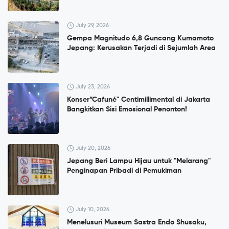
July 29, 2026
Gempa Magnitudo 6,8 Guncang Kumamoto
Jepang: Kerusakan Terjadi di Sejumlah Area
July 23, 2026
Konser”Cafuné" Centimillimental di Jakarta
Bangkitkan Sisi Emosional Penonton!
July 20, 2026
Jepang Beri Lampu Hijau untuk "Melarang"
Penginapan Pribadi di Pemukiman
July 10, 2026
Menelusuri Museum Sastra Endō Shūsaku,