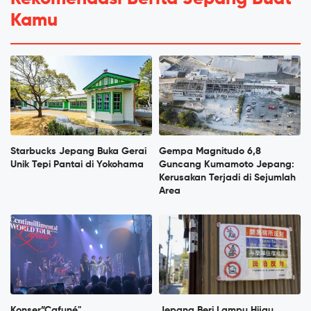
Kamu
Starbucks Jepang Buka Gerai
Gempa Magnitudo 6,8
Unik Tepi Pantai di Yokohama
Guncang Kumamoto Jepang:
Kerusakan Terjadi di Sejumlah
Area
Konser”Cafuné"
Jepang Beri Lampu Hijau