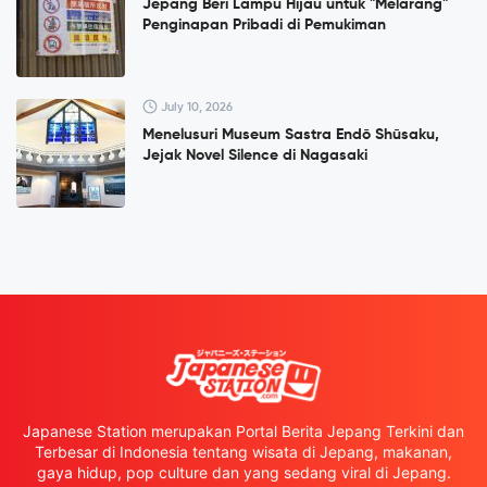
Jepang Beri Lampu Hijau untuk "Melarang"
Penginapan Pribadi di Pemukiman
July 10, 2026
Menelusuri Museum Sastra Endō Shūsaku,
Jejak Novel Silence di Nagasaki
Japanese Station merupakan Portal Berita Jepang Terkini dan
Terbesar di Indonesia tentang wisata di Jepang, makanan,
gaya hidup, pop culture dan yang sedang viral di Jepang.