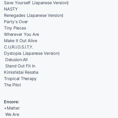
Save Yourself (Japanese Version)
NASTY
Renegades (Japanese Version)
Party's Over
Tiny Pieces
Wherever You Are
Make It Out Alive
C.U.R.I.O.S.I.T.Y.
Dystopia (Japanese Version)
Delusion:All
Stand Out Fit In
Kimishidai Ressha
Tropical Therapy
The Pilot
Encore:
+Matter
We Are