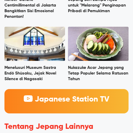
Centimillimental di Jakarta
untuk "Melarang" Penginapan
Bangkitkan Sisi Emosional
Pribadi di Pemukiman
Penonton!
Menelusuri Museum Sastra
Nukazuke Acar Jepang yang
Endō Shūsaku, Jejak Novel
Tetap Populer Selama Ratusan
Silence di Nagasaki
Tahun
Japanese Station TV
Tentang Jepang Lainnya