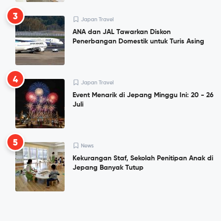
3
Japan Travel
ANA dan JAL Tawarkan Diskon
Penerbangan Domestik untuk Turis Asing
4
Japan Travel
Event Menarik di Jepang Minggu Ini: 20 - 26
Juli
5
News
Kekurangan Staf, Sekolah Penitipan Anak di
Jepang Banyak Tutup