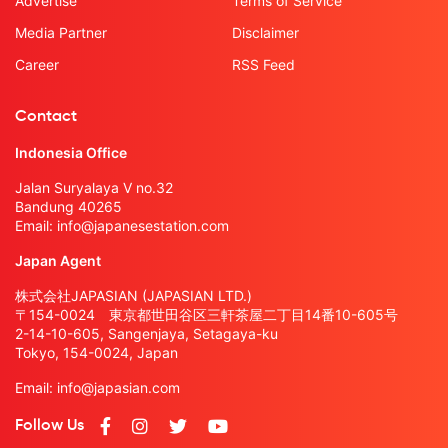
Advertise
Terms of Service
Media Partner
Disclaimer
Career
RSS Feed
Contact
Indonesia Office
Jalan Suryalaya V no.32
Bandung 40265
Email:
info@japanesestation.com
Japan Agent
株式会社JAPASIAN (JAPASIAN LTD.)
〒154-0024 東京都世田谷区三軒茶屋二丁目14番10-605号
2-14-10-605, Sangenjaya, Setagaya-ku
Tokyo, 154-0024, Japan
Email:
info@japasian.com
Follow Us