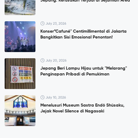
Jepang: Kerusakan Terjadi di Sejumlah Area
July 23, 2026
Konser”Cafuné" Centimillimental di Jakarta
Bangkitkan Sisi Emosional Penonton!
July 20, 2026
Jepang Beri Lampu Hijau untuk "Melarang"
Penginapan Pribadi di Pemukiman
July 10, 2026
Menelusuri Museum Sastra Endō Shūsaku,
Jejak Novel Silence di Nagasaki