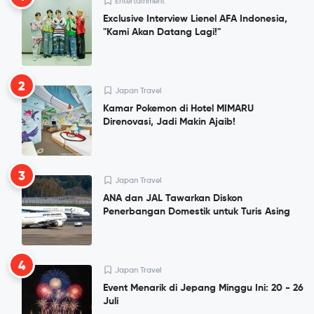
Entertainment
Exclusive Interview Lienel AFA Indonesia,
"Kami Akan Datang Lagi!"
2
Japan Travel
Kamar Pokemon di Hotel MIMARU
Direnovasi, Jadi Makin Ajaib!
3
Japan Travel
ANA dan JAL Tawarkan Diskon
Penerbangan Domestik untuk Turis Asing
4
Japan Travel
Event Menarik di Jepang Minggu Ini: 20 - 26
Juli