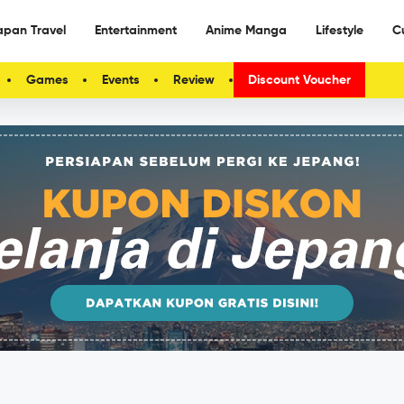
apan Travel
Entertainment
Anime Manga
Lifestyle
C
Games
Events
Review
Discount Voucher