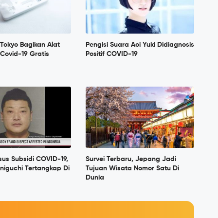
Tokyo Bagikan Alat
Pengisi Suara Aoi Yuki Didiagnosis
 Covid-19 Gratis
Positif COVID-19
us Subsidi COVID-19,
Survei Terbaru, Jepang Jadi
aniguchi Tertangkap Di
Tujuan Wisata Nomor Satu Di
Dunia