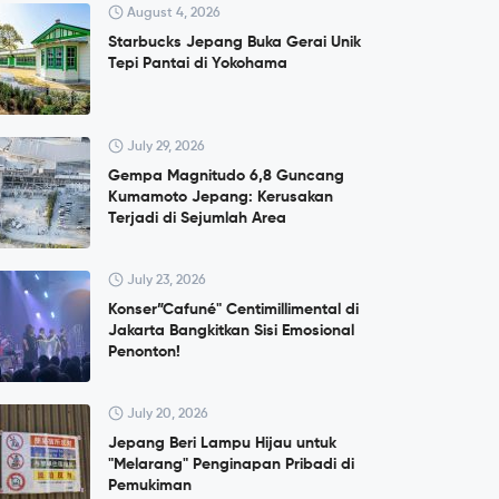
August 4, 2026
Starbucks Jepang Buka Gerai Unik
Tepi Pantai di Yokohama
July 29, 2026
Gempa Magnitudo 6,8 Guncang
Kumamoto Jepang: Kerusakan
Terjadi di Sejumlah Area
July 23, 2026
Konser”Cafuné" Centimillimental di
Jakarta Bangkitkan Sisi Emosional
Penonton!
July 20, 2026
Jepang Beri Lampu Hijau untuk
"Melarang" Penginapan Pribadi di
Pemukiman