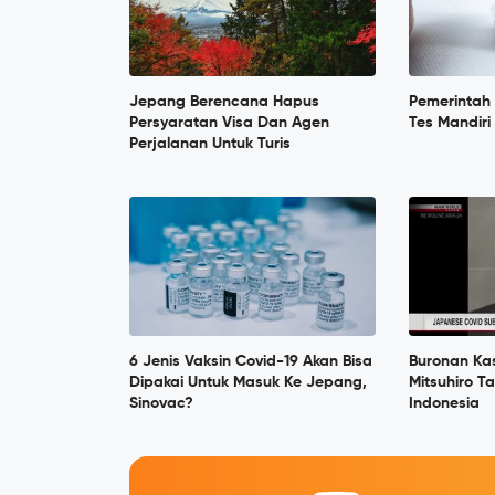
Jepang Berencana Hapus
Pemerintah 
Persyaratan Visa Dan Agen
Tes Mandiri
Perjalanan Untuk Turis
6 Jenis Vaksin Covid-19 Akan Bisa
Buronan Kas
Dipakai Untuk Masuk Ke Jepang,
Mitsuhiro T
Sinovac?
Indonesia