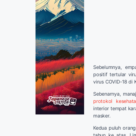
Sebelumnya, emp
positif tertular v
virus COVID-18 di K
Sebenarnya, mana
protokol kesehat
interior tempat ka
masker.
Kedua puluh orang
tahun ke atas. L