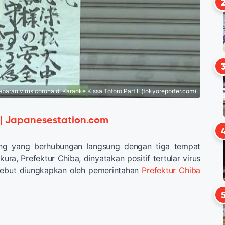
an virus corona di Karaoke Kissa Totoro Part II (tokyoreporter.com)
 | Japanesestation.com
ang yang berhubungan langsung dengan tiga tempat
ura, Prefektur Chiba, dinyatakan positif tertular virus
sebut diungkapkan oleh pemerintahan
Prefektur Chiba
.