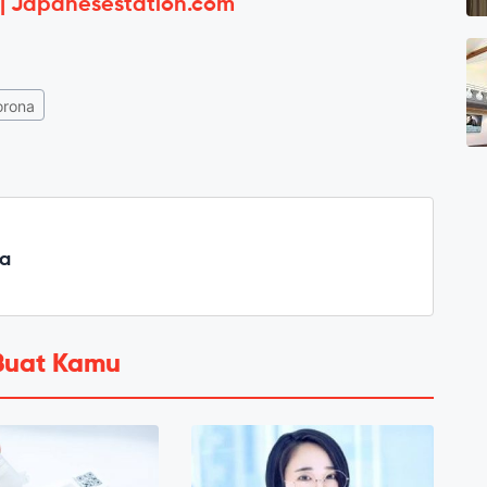
 | Japanesestation.com
orona
a
Buat Kamu