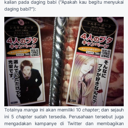
kalian pada daging babi ("Apakah kau begitu menyukai
daging babi?"):
Totalnya
manga
ini akan memiliki 10
chapter
; dan sejauh
ini 5
chapter
sudah tersedia. Perusahaan tersebut juga
mengadakan kampanye di Twitter dan membagikan