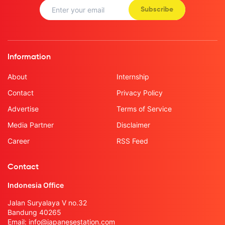
Subscribe
Information
About
Internship
Contact
Privacy Policy
Advertise
Terms of Service
Media Partner
Disclaimer
Career
RSS Feed
Contact
Indonesia Office
Jalan Suryalaya V no.32
Bandung 40265
Email:
info@japanesestation.com