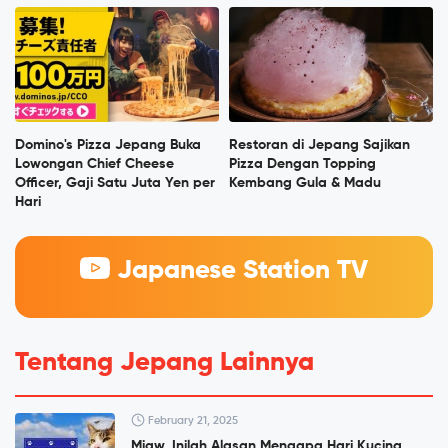
Domino's Pizza Jepang Buka
Restoran di Jepang Sajikan
Lowongan Chief Cheese
Pizza Dengan Topping
Officer, Gaji Satu Juta Yen per
Kembang Gula & Madu
Hari
Japanese Station TV
Tentang Jepang Lainnya
February 21, 2025
Miaw, Inilah Alasan Mengapa Hari Kucing