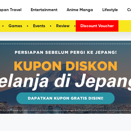
apan Travel
Entertainment
Anime Manga
Lifestyle
C
Games
Events
Review
Discount Voucher