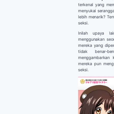
terkenal yang me
menyukai serangga
lebih menarik? Te
seksi.
Inilah upaya l
menggunakan seo
mereka yang dipe
tidak benar-b
menggambarkan k
mereka pun menga
seksi.