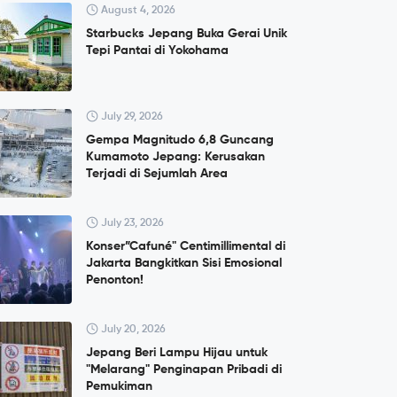
August 4, 2026
Starbucks Jepang Buka Gerai Unik
Tepi Pantai di Yokohama
July 29, 2026
Gempa Magnitudo 6,8 Guncang
Kumamoto Jepang: Kerusakan
Terjadi di Sejumlah Area
July 23, 2026
Konser”Cafuné" Centimillimental di
Jakarta Bangkitkan Sisi Emosional
Penonton!
July 20, 2026
Jepang Beri Lampu Hijau untuk
"Melarang" Penginapan Pribadi di
Pemukiman