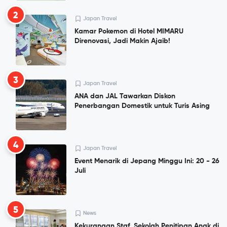
2
Japan Travel
Kamar Pokemon di Hotel MIMARU
Direnovasi, Jadi Makin Ajaib!
3
Japan Travel
ANA dan JAL Tawarkan Diskon
Penerbangan Domestik untuk Turis Asing
4
Japan Travel
Event Menarik di Jepang Minggu Ini: 20 - 26
Juli
5
News
Kekurangan Staf, Sekolah Penitipan Anak di