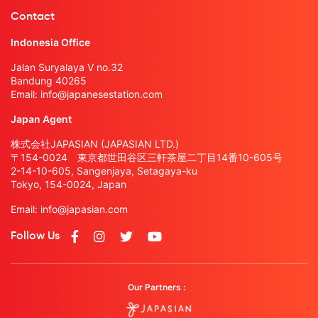
Contact
Indonesia Office
Jalan Suryalaya V no.32
Bandung 40265
Email:
info@japanesestation.com
Japan Agent
株式会社JAPASIAN (JAPASIAN LTD.)
〒154-0024 東京都世田谷区三軒茶屋二丁目14番10-605号
2-14-10-605, Sangenjaya, Setagaya-ku
Tokyo, 154-0024, Japan
Email:
info@japasian.com
Follow Us
Our Partners :