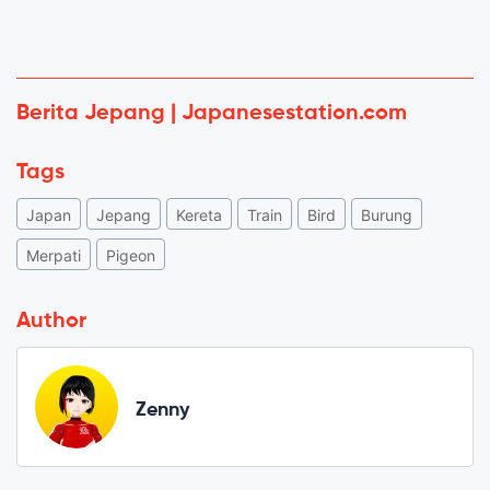
Berita Jepang | Japanesestation.com
Tags
Japan
Jepang
Kereta
Train
Bird
Burung
Merpati
Pigeon
Author
Zenny