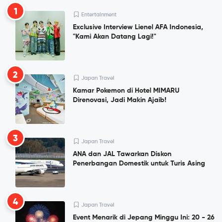
1
Entertainment
Exclusive Interview Lienel AFA Indonesia,
"Kami Akan Datang Lagi!"
2
Japan Travel
Kamar Pokemon di Hotel MIMARU
Direnovasi, Jadi Makin Ajaib!
3
Japan Travel
ANA dan JAL Tawarkan Diskon
Penerbangan Domestik untuk Turis Asing
4
Japan Travel
Event Menarik di Jepang Minggu Ini: 20 - 26