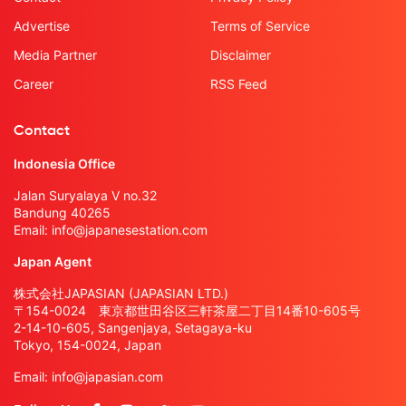
Advertise
Terms of Service
Media Partner
Disclaimer
Career
RSS Feed
Contact
Indonesia Office
Jalan Suryalaya V no.32
Bandung 40265
Email:
info@japanesestation.com
Japan Agent
株式会社JAPASIAN (JAPASIAN LTD.)
〒154-0024 東京都世田谷区三軒茶屋二丁目14番10-605号
2-14-10-605, Sangenjaya, Setagaya-ku
Tokyo, 154-0024, Japan
Email:
info@japasian.com