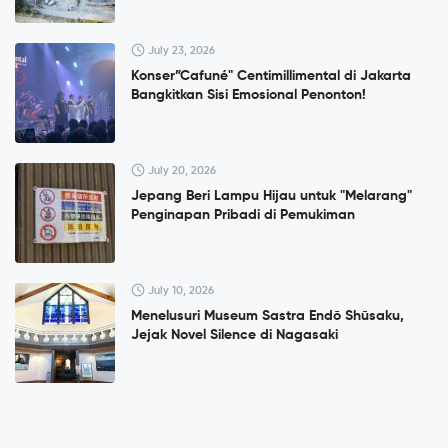
July 23, 2026
Konser”Cafuné" Centimillimental di Jakarta
Bangkitkan Sisi Emosional Penonton!
July 20, 2026
Jepang Beri Lampu Hijau untuk "Melarang"
Penginapan Pribadi di Pemukiman
July 10, 2026
Menelusuri Museum Sastra Endō Shūsaku,
Jejak Novel Silence di Nagasaki