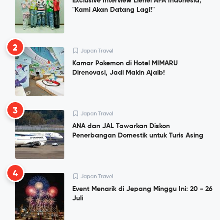
Exclusive Interview Lienel AFA Indonesia,
"Kami Akan Datang Lagi!"
2
Japan Travel
Kamar Pokemon di Hotel MIMARU
Direnovasi, Jadi Makin Ajaib!
3
Japan Travel
ANA dan JAL Tawarkan Diskon
Penerbangan Domestik untuk Turis Asing
4
Japan Travel
Event Menarik di Jepang Minggu Ini: 20 - 26
Juli