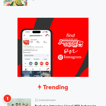
Trending
1
Entertainment