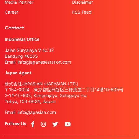
Media Partner
Disclaimer
Career
RSS Feed
Contact
Indonesia Office
Jalan Suryalaya V no.32
Bandung 40265
Email:
info@japanesestation.com
Japan Agent
株式会社JAPASIAN (JAPASIAN LTD.)
〒154-0024 東京都世田谷区三軒茶屋二丁目14番10-605号
2-14-10-605, Sangenjaya, Setagaya-ku
Tokyo, 154-0024, Japan
Email:
info@japasian.com
Follow Us