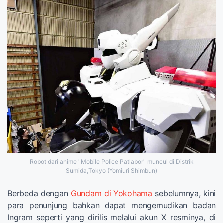
Robot dari anime "Mobile Police Patlabor" muncul di Distrik
Sumida,Tokyo (Yomiuri Shimbun)
Berbeda dengan
Gundam di Yokohama
sebelumnya, kini
para penunjung bahkan dapat mengemudikan badan
Ingram seperti yang dirilis melalui akun X resminya, di