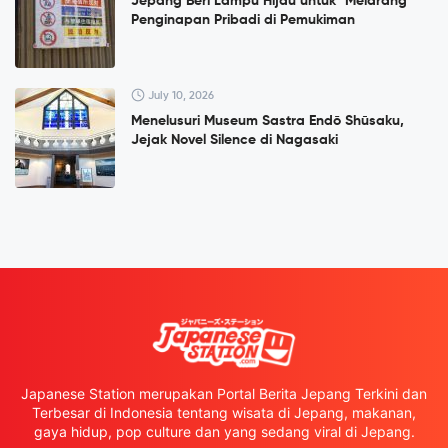
Jepang Beri Lampu Hijau untuk "Melarang"
Penginapan Pribadi di Pemukiman
July 10, 2026
Menelusuri Museum Sastra Endō Shūsaku,
Jejak Novel Silence di Nagasaki
Japanese Station merupakan Portal Berita Jepang Terkini dan
Terbesar di Indonesia tentang wisata di Jepang, makanan,
gaya hidup, pop culture dan yang sedang viral di Jepang.