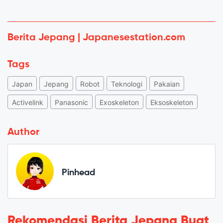
Berita Jepang | Japanesestation.com
Tags
Japan
Jepang
Robot
Teknologi
Pakaian
Activelink
Panasonic
Exoskeleton
Eksoskeleton
Author
Pinhead
Rekomendasi Berita Jepang Buat