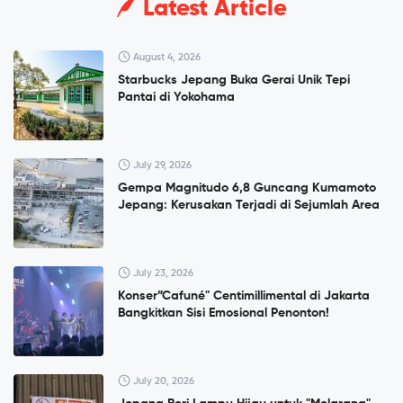
Latest Article
August 4, 2026
Starbucks Jepang Buka Gerai Unik Tepi
Pantai di Yokohama
July 29, 2026
Gempa Magnitudo 6,8 Guncang Kumamoto
Jepang: Kerusakan Terjadi di Sejumlah Area
July 23, 2026
Konser”Cafuné" Centimillimental di Jakarta
Bangkitkan Sisi Emosional Penonton!
July 20, 2026