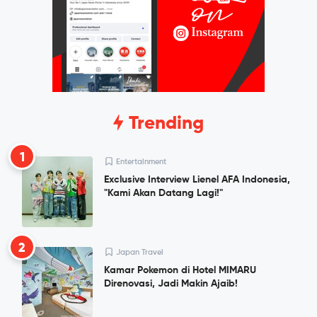
Trending
1
Entertainment
Exclusive Interview Lienel AFA Indonesia,
"Kami Akan Datang Lagi!"
2
Japan Travel
Kamar Pokemon di Hotel MIMARU
Direnovasi, Jadi Makin Ajaib!