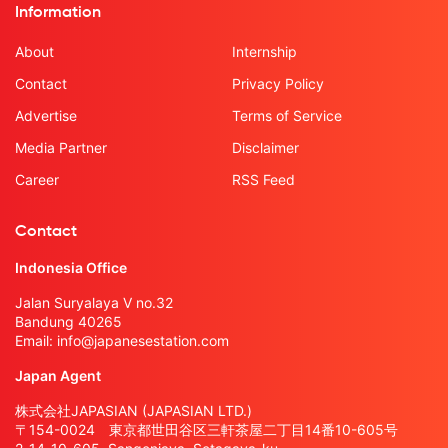
Information
About
Internship
Contact
Privacy Policy
Advertise
Terms of Service
Media Partner
Disclaimer
Career
RSS Feed
Contact
Indonesia Office
Jalan Suryalaya V no.32
Bandung 40265
Email:
info@japanesestation.com
Japan Agent
株式会社JAPASIAN (JAPASIAN LTD.)
〒154-0024 東京都世田谷区三軒茶屋二丁目14番10-605号