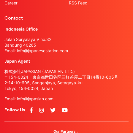
Career
RSS Feed
Contact
Indonesia Office
Jalan Suryalaya V no.32
Bandung 40265
Email:
info@japanesestation.com
Japan Agent
株式会社JAPASIAN (JAPASIAN LTD.)
〒154-0024 東京都世田谷区三軒茶屋二丁目14番10-605号
2-14-10-605, Sangenjaya, Setagaya-ku
Tokyo, 154-0024, Japan
Email:
info@japasian.com
Follow Us
Our Partners :