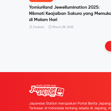
Yomiuriland Jewellumination 2025:
Nikmati Keajaiban Sakura yang Memuk
di Malam Hari
Frederiz
March 28, 2025
Japanese Station merupakan Portal Berita Jepang 
Terbesar di Indonesia tentang wisata di Jepang,