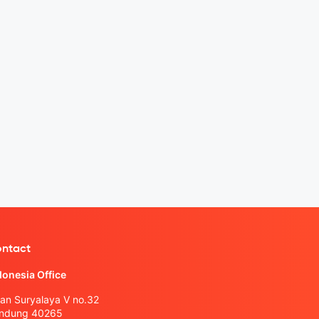
ntact
donesia Office
lan Suryalaya V no.32
ndung 40265