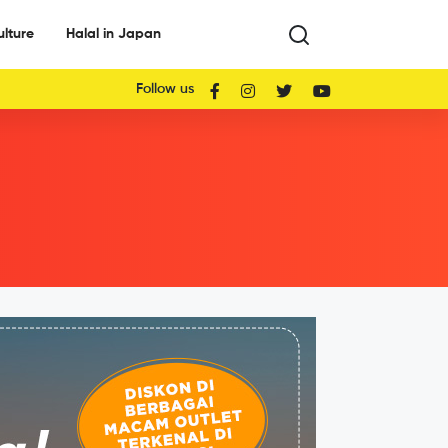
ulture
Halal in Japan
Follow us