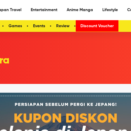
apan Travel
Entertainment
Anime Manga
Lifestyle
C
Games
Events
Review
Discount Voucher
ra