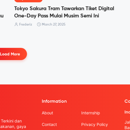
Tokyo Sakura Tram Tawarkan Tiket Digital
au
One-Day Pass Mulai Musim Semi Ini
Frederiz
March 27, 2025
Load More
Information
Co
In
About
Internship
Terkini dan
Ja
Contact
Privacy Policy
 makanan, gaya
Ba