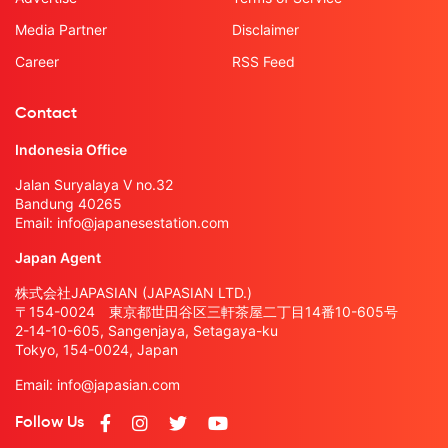
Media Partner
Disclaimer
Career
RSS Feed
Contact
Indonesia Office
Jalan Suryalaya V no.32
Bandung 40265
Email:
info@japanesestation.com
Japan Agent
株式会社JAPASIAN (JAPASIAN LTD.)
〒154-0024 東京都世田谷区三軒茶屋二丁目14番10-605号
2-14-10-605, Sangenjaya, Setagaya-ku
Tokyo, 154-0024, Japan
Email:
info@japasian.com
Follow Us