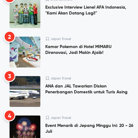
Exclusive Interview Lienel AFA Indonesia,
"Kami Akan Datang Lagi!"
2
Japan Travel
Kamar Pokemon di Hotel MIMARU
Direnovasi, Jadi Makin Ajaib!
3
Japan Travel
ANA dan JAL Tawarkan Diskon
Penerbangan Domestik untuk Turis Asing
4
Japan Travel
Event Menarik di Jepang Minggu Ini: 20 - 26
Juli