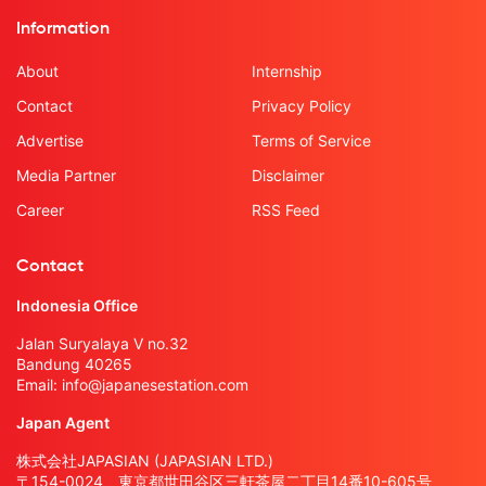
Information
About
Internship
Contact
Privacy Policy
Advertise
Terms of Service
Media Partner
Disclaimer
Career
RSS Feed
Contact
Indonesia Office
Jalan Suryalaya V no.32
Bandung 40265
Email:
info@japanesestation.com
Japan Agent
株式会社JAPASIAN (JAPASIAN LTD.)
〒154-0024 東京都世田谷区三軒茶屋二丁目14番10-605号