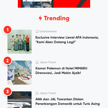
Trending
1
Entertainment
Exclusive Interview Lienel AFA Indonesia,
"Kami Akan Datang Lagi!"
2
Japan Travel
Kamar Pokemon di Hotel MIMARU
Direnovasi, Jadi Makin Ajaib!
3
Japan Travel
ANA dan JAL Tawarkan Diskon
Penerbangan Domestik untuk Turis Asing