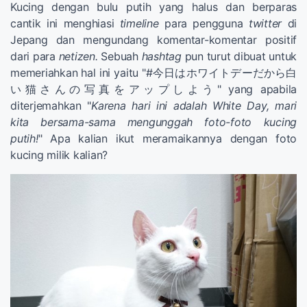
Kucing dengan bulu putih yang halus dan berparas
cantik ini menghiasi
timeline
para pengguna
twitter
di
Jepang dan mengundang komentar-komentar positif
dari para
netizen.
Sebuah
hashtag
pun turut dibuat untuk
memeriahkan hal ini yaitu "#
今日はホワイトデーだから白
い猫さんの写真をアップしよう" yang apabila
diterjemahkan "
Karena hari ini adalah White Day, mari
kita bersama-sama mengunggah foto-foto kucing
putih!
" Apa kalian ikut meramaikannya dengan foto
kucing milik kalian?