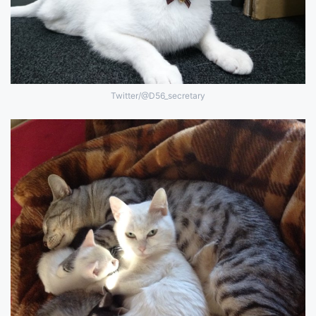
Twitter/@D56_secretary