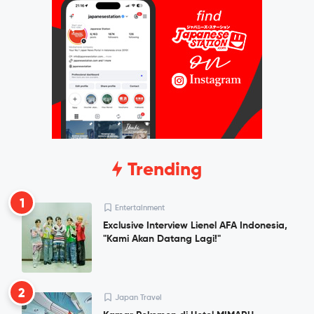
Trending
1
Entertainment
Exclusive Interview Lienel AFA Indonesia,
"Kami Akan Datang Lagi!"
2
Japan Travel