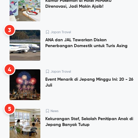
Kamar Pokemon di Hotel MIMARU
Direnovasi, Jadi Makin Ajaib!
3
Japan Travel
ANA dan JAL Tawarkan Diskon
Penerbangan Domestik untuk Turis Asing
4
Japan Travel
Event Menarik di Jepang Minggu Ini: 20 - 26
Juli
5
News
Kekurangan Staf, Sekolah Penitipan Anak di
Jepang Banyak Tutup