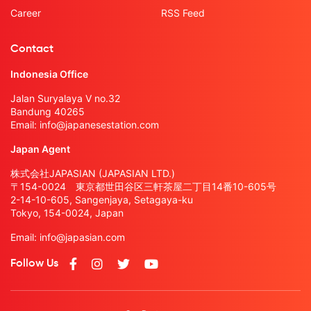
Career
RSS Feed
Contact
Indonesia Office
Jalan Suryalaya V no.32
Bandung 40265
Email:
info@japanesestation.com
Japan Agent
株式会社JAPASIAN (JAPASIAN LTD.)
〒154-0024 東京都世田谷区三軒茶屋二丁目14番10-605号
2-14-10-605, Sangenjaya, Setagaya-ku
Tokyo, 154-0024, Japan
Email:
info@japasian.com
Follow Us