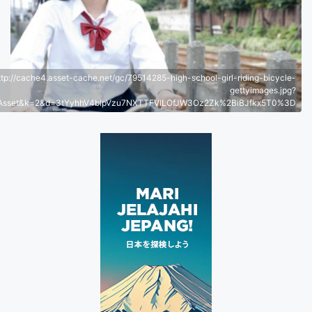
ttp://cache4.asset-cache.net/gc/79514285-high-school-girl-riding-bicycle-
gettyimages.jpg?
Asset&k=2&d=3tYyhhV4bIpVzu7NXTTFVILOfJW3Oz2Zk%2BiBJfkx5T0%3D