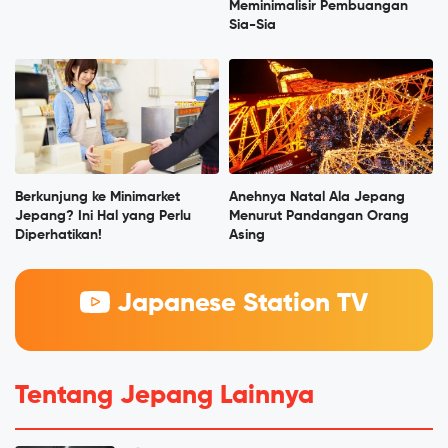
Meminimalisir Pembuangan
Sia-Sia
Berkunjung ke Minimarket
Anehnya Natal Ala Jepang
Jepang? Ini Hal yang Perlu
Menurut Pandangan Orang
Diperhatikan!
Asing
Japanese Station TV
Tentang Jepang Lainnya