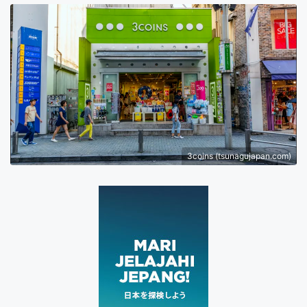
3coins (tsunagujapan.com)