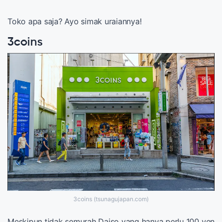
Toko apa saja? Ayo simak uraiannya!
3coins
3coins (tsunagujapan.com)
Meskipun tidak semurah Daiso yang hanya perlu 100 yen