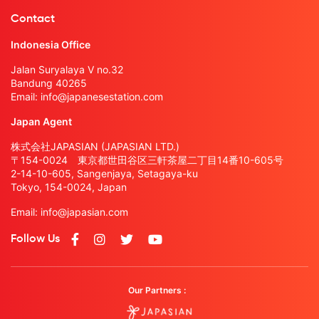
Contact
Indonesia Office
Jalan Suryalaya V no.32
Bandung 40265
Email:
info@japanesestation.com
Japan Agent
株式会社JAPASIAN (JAPASIAN LTD.)
〒154-0024 東京都世田谷区三軒茶屋二丁目14番10-605号
2-14-10-605, Sangenjaya, Setagaya-ku
Tokyo, 154-0024, Japan
Email:
info@japasian.com
Follow Us
Our Partners :