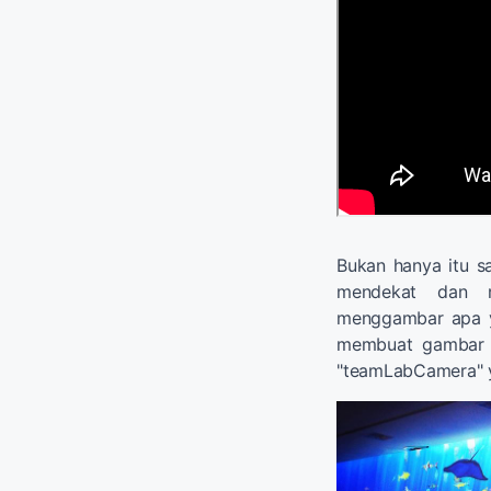
Bukan hanya itu sa
mendekat dan r
menggambar apa ya
membuat gambar di
"teamLabCamera" y