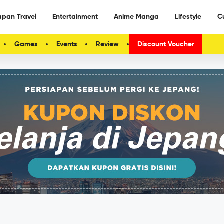
apan Travel
Entertainment
Anime Manga
Lifestyle
C
Games
Events
Review
Discount Voucher