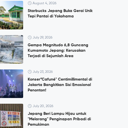
August 4, 2026
Starbucks Jepang Buka Gerai Unik
Tepi Pantai di Yokohama
July 29, 2026
Gempa Magnitudo 6,8 Guncang
Kumamoto Jepang: Kerusakan
Terjadi di Sejumlah Area
July 23, 2026
Konser”Cafuné" Centimillimental di
Jakarta Bangkitkan Sisi Emosional
Penonton!
July 20, 2026
Jepang Beri Lampu Hijau untuk
"Melarang" Penginapan Pribadi di
Pemukiman