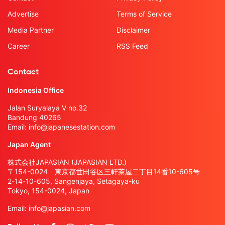
Advertise
Terms of Service
Media Partner
Disclaimer
Career
RSS Feed
Contact
Indonesia Office
Jalan Suryalaya V no.32
Bandung 40265
Email:
info@japanesestation.com
Japan Agent
株式会社JAPASIAN (JAPASIAN LTD.)
〒154-0024 東京都世田谷区三軒茶屋二丁目14番10-605号
2-14-10-605, Sangenjaya, Setagaya-ku
Tokyo, 154-0024, Japan
Email:
info@japasian.com