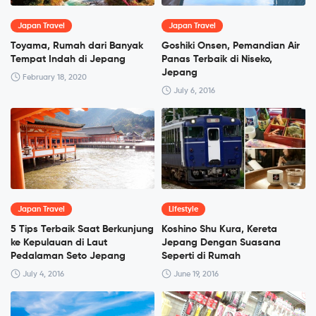
Japan Travel
Japan Travel
Toyama, Rumah dari Banyak
Goshiki Onsen, Pemandian Air
Tempat Indah di Jepang
Panas Terbaik di Niseko,
Jepang
February 18, 2020
July 6, 2016
Japan Travel
Lifestyle
5 Tips Terbaik Saat Berkunjung
Koshino Shu Kura, Kereta
ke Kepulauan di Laut
Jepang Dengan Suasana
Pedalaman Seto Jepang
Seperti di Rumah
July 4, 2016
June 19, 2016