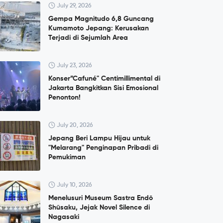
July 29, 2026
Gempa Magnitudo 6,8 Guncang
Kumamoto Jepang: Kerusakan
Terjadi di Sejumlah Area
July 23, 2026
Konser”Cafuné" Centimillimental di
Jakarta Bangkitkan Sisi Emosional
Penonton!
July 20, 2026
Jepang Beri Lampu Hijau untuk
"Melarang" Penginapan Pribadi di
Pemukiman
July 10, 2026
Menelusuri Museum Sastra Endō
Shūsaku, Jejak Novel Silence di
Nagasaki