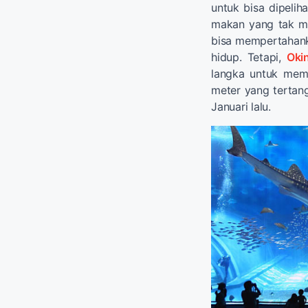
untuk bisa dipelih
makan yang tak mu
bisa mempertahank
hidup. Tetapi,
Oki
langka untuk mema
meter yang tertan
Januari lalu.