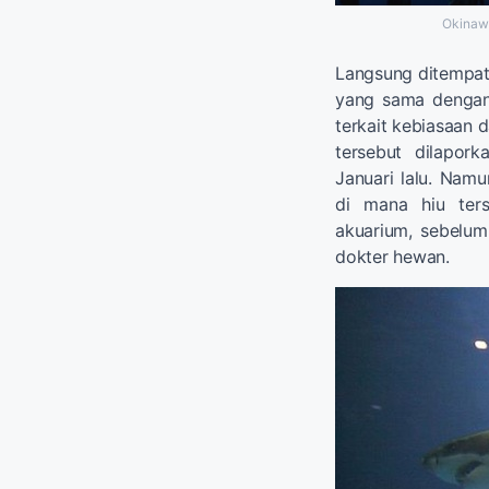
Okinawa
Langsung ditempatk
yang sama dengan 
terkait kebiasaan d
tersebut dilapork
Januari lalu. Nam
di mana hiu ter
akuarium, sebelum
dokter hewan.