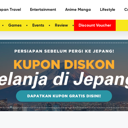
apan Travel
Entertainment
Anime Manga
Lifestyle
C
Games
Events
Review
Discount Voucher