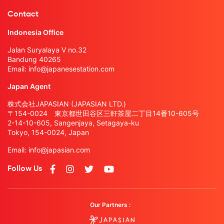
Contact
Indonesia Office
Jalan Suryalaya V no.32
Bandung 40265
Email:
info@japanesestation.com
Japan Agent
株式会社JAPASIAN (JAPASIAN LTD.)
〒154-0024 東京都世田谷区三軒茶屋二丁目14番10-605号
2-14-10-605, Sangenjaya, Setagaya-ku
Tokyo, 154-0024, Japan
Email:
info@japasian.com
Follow Us
Our Partners :