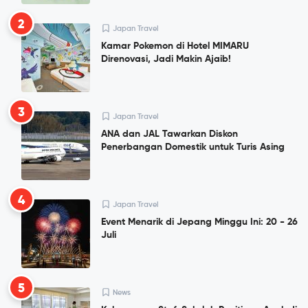
2
Japan Travel
Kamar Pokemon di Hotel MIMARU
Direnovasi, Jadi Makin Ajaib!
3
Japan Travel
ANA dan JAL Tawarkan Diskon
Penerbangan Domestik untuk Turis Asing
4
Japan Travel
Event Menarik di Jepang Minggu Ini: 20 - 26
Juli
5
News