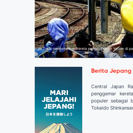
JR Tokai memamerkan kereta penguji Doctor Yellow di pab
Berita Jepang
Central Japan R
penggemar keret
populer sebagai 
Tokaido Shinkansen