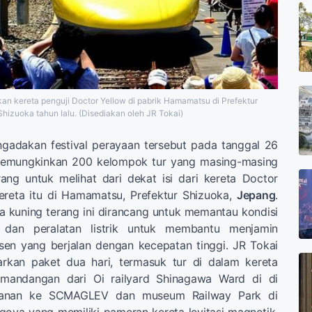
n kereta penguji Doctor Yellow di pabrik Hamamatsu di Prefektur
Shizuoka tahun lalu. (Disediakan oleh JR Tokai)
gadakan festival perayaan tersebut pada tanggal 26
 memungkinkan 200 kelompok tur yang masing-masing
orang untuk melihat dari dekat isi dari kereta Doctor
kereta itu di Hamamatsu, Prefektur Shizuoka,
Jepang
.
a kuning terang ini dirancang untuk memantau kondisi
n dan peralatan listrik untuk membantu menjamin
en yang berjalan dengan kecepatan tinggi. JR Tokai
rkan paket dua hari, termasuk tur di dalam kereta
emandangan dari Oi railyard Shinagawa Ward di di
alanan ke SCMAGLEV dan museum Railway Park di
oya yang memiliki pameran kereta levitasi magnetik.