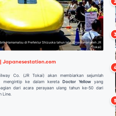
rik Hamamatsu di Prefektur Shizuoka tahun lalu. (Disediakan oleh JR
Tokai)
 | Japanesestation.com
ailway Co. (JR Tokai) akan membiarkan sejumlah
a mengintip ke dalam kereta
Doctor Yellow
yang
bagian dari acara perayaan ulang tahun ke-50 dari
 Line.