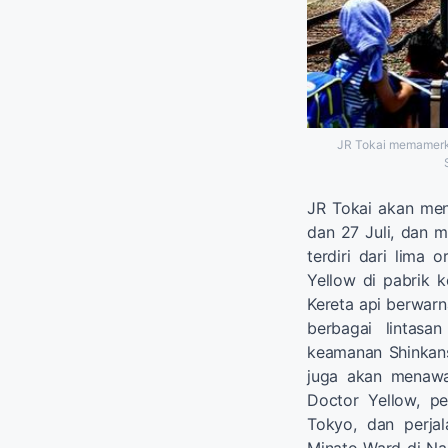
JR Tokai memamerka
JR Tokai akan men
dan 27 Juli, dan
terdiri dari lima 
Yellow di pabrik 
Kereta api berwarn
berbagai lintasa
keamanan Shinkans
juga akan menawa
Doctor Yellow, p
Tokyo, dan perj
Minato Ward di Nag