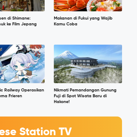
sen di Shimane:
Makanan di Fukui yang Wajib
suk ke Film Jepang
Kamu Coba
tric Railway Operasikan
Nikmati Pemandangan Gunung
ema Frieren
Fuji di Spot Wisata Baru di
Hakone!
se Station TV