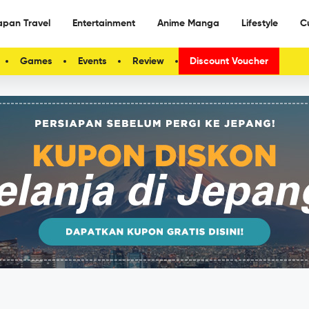
apan Travel
Entertainment
Anime Manga
Lifestyle
C
Games
Events
Review
Discount Voucher