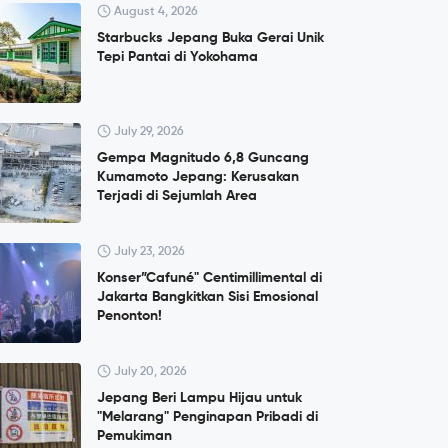
August 4, 2026
Starbucks Jepang Buka Gerai Unik
Tepi Pantai di Yokohama
July 29, 2026
Gempa Magnitudo 6,8 Guncang
Kumamoto Jepang: Kerusakan
Terjadi di Sejumlah Area
July 23, 2026
Konser”Cafuné" Centimillimental di
Jakarta Bangkitkan Sisi Emosional
Penonton!
July 20, 2026
Jepang Beri Lampu Hijau untuk
"Melarang" Penginapan Pribadi di
Pemukiman