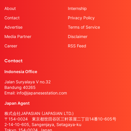
About
Internship
Contact
Privacy Policy
Advertise
Terms of Service
Media Partner
Disclaimer
Career
RSS Feed
Contact
Indonesia Office
Jalan Suryalaya V no.32
Bandung 40265
Email:
info@japanesestation.com
Japan Agent
株式会社JAPASIAN (JAPASIAN LTD.)
〒154-0024 東京都世田谷区三軒茶屋二丁目14番10-605号
2-14-10-605, Sangenjaya, Setagaya-ku
Tokyo, 154-0024, Japan