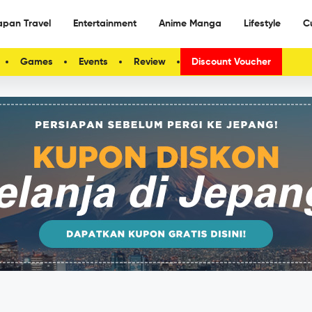
apan Travel
Entertainment
Anime Manga
Lifestyle
C
Games
Events
Review
Discount Voucher