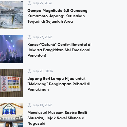
July 29, 2026
Gempa Magnitudo 6,8 Guncang
Kumamoto Jepang: Kerusakan
Terjadi di Sejumlah Area
July 23, 2026
Konser”Cafuné" Centimillimental di
Jakarta Bangkitkan Sisi Emosional
Penonton!
July 20, 2026
Jepang Beri Lampu Hijau untuk
"Melarang" Penginapan Pribadi di
Pemukiman
July 10, 2026
Menelusuri Museum Sastra Endō
Shūsaku, Jejak Novel Silence di
Nagasaki