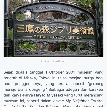
image: miner8.com
Sejak dibuka tanggal 1 Oktober 2001, museum yang
terletak di Mitaka, Tokyo, ini telah menjadi surga bagi
para penggemarnya, yang terasa seperti "gerbang
menuju dunia dongeng." Berbagai adegan dan karakter
dari karya-karya
Hayao Miyazaki
yang turut merancang
museum ini, seperti dalam
anime
My Neighbor Totoro
,
Castle in the Sky
dan
Princess Mononoke
, juga dapat