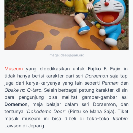
image: deepjapan.org
Museum
yang didedikasikan untuk
Fujiko F. Fujio
ini
tidak hanya berisi karakter dari seri
Doraemon
saja tapi
juga dari karya-karyanya yang lain seperti
Perman
dan
Obake no Q-taro
. Selain berbagai patung karakter, di sini
para pengunjung bisa melihat gambar-gambar asli
Doraemon
, meja belajar dalam seri Doraemon, dan
tentunya "
Dokodemo Door
" (Pintu ke Mana Saja). Tiket
masuk museum ini bisa dibeli di toko-toko
konbini
Lawson di Jepang.