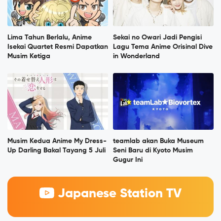
Lima Tahun Berlalu, Anime
Sekai no Owari Jadi Pengisi
Isekai Quartet Resmi Dapatkan
Lagu Tema Anime Orisinal Dive
Musim Ketiga
in Wonderland
Musim Kedua Anime My Dress-
teamlab akan Buka Museum
Up Darling Bakal Tayang 5 Juli
Seni Baru di Kyoto Musim
Gugur Ini
Japanese Station TV