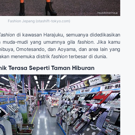
Fashion Jepang (otashift-tokyo.com)
fashion
di kawasan Harajuku, semuanya didedikasikan
 muda-mudi yang umumnya gila
fashion
. Jika kamu
hibuya, Omotesando, dan Aoyama, dan area lain yang
akan menemuka distrik
fashion
terbesar di dunia.
onik Terasa Seperti Taman Hiburan