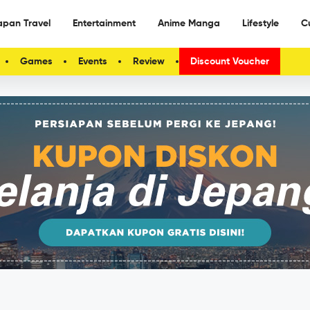
apan Travel
Entertainment
Anime Manga
Lifestyle
C
Games
Events
Review
Discount Voucher