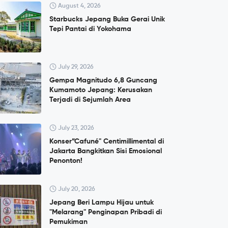
August 4, 2026
Starbucks Jepang Buka Gerai Unik
Tepi Pantai di Yokohama
July 29, 2026
Gempa Magnitudo 6,8 Guncang
Kumamoto Jepang: Kerusakan
Terjadi di Sejumlah Area
July 23, 2026
Konser”Cafuné" Centimillimental di
Jakarta Bangkitkan Sisi Emosional
Penonton!
July 20, 2026
Jepang Beri Lampu Hijau untuk
"Melarang" Penginapan Pribadi di
Pemukiman