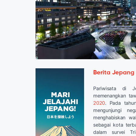
Berita Jepang
Pariwisata di 
memenangkan taw
2020
. Pada tahun
mengunjungi ne
menghabiskan wak
sebagai kota terb
dalam survei Tr