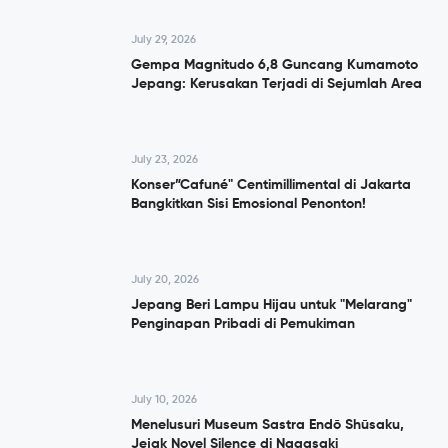
July 29, 2026
Gempa Magnitudo 6,8 Guncang Kumamoto
Jepang: Kerusakan Terjadi di Sejumlah Area
July 23, 2026
Konser”Cafuné" Centimillimental di Jakarta
Bangkitkan Sisi Emosional Penonton!
July 20, 2026
Jepang Beri Lampu Hijau untuk "Melarang"
Penginapan Pribadi di Pemukiman
July 10, 2026
Menelusuri Museum Sastra Endō Shūsaku,
Jejak Novel Silence di Nagasaki