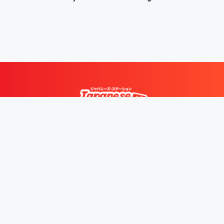
Japanese Station merupakan Portal Berita Jepang Terkini dan
Terbesar di Indonesia tentang wisata di Jepang, makanan,
gaya hidup, pop culture dan yang sedang viral di Jepang.
Subscribe
Information