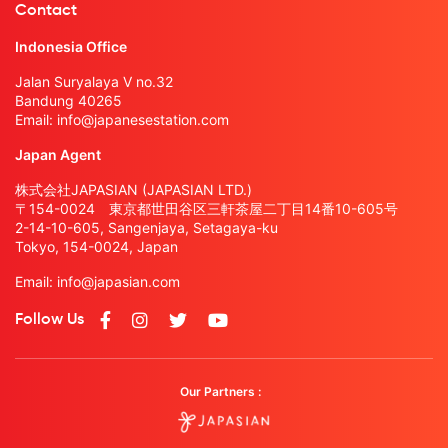
Contact
Indonesia Office
Jalan Suryalaya V no.32
Bandung 40265
Email:
info@japanesestation.com
Japan Agent
株式会社JAPASIAN (JAPASIAN LTD.)
〒154-0024 東京都世田谷区三軒茶屋二丁目14番10-605号
2-14-10-605, Sangenjaya, Setagaya-ku
Tokyo, 154-0024, Japan
Email:
info@japasian.com
Follow Us
Our Partners :