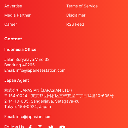
Advertise
Terms of Service
Media Partner
Disclaimer
Career
RSS Feed
Contact
Indonesia Office
Jalan Suryalaya V no.32
Bandung 40265
Email:
info@japanesestation.com
Japan Agent
株式会社JAPASIAN (JAPASIAN LTD.)
〒154-0024 東京都世田谷区三軒茶屋二丁目14番10-605号
2-14-10-605, Sangenjaya, Setagaya-ku
Tokyo, 154-0024, Japan
Email:
info@japasian.com
Follow Us