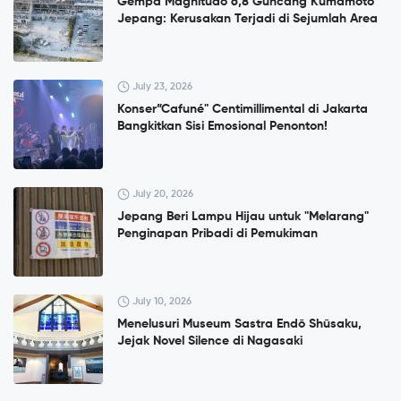
Gempa Magnitudo 6,8 Guncang Kumamoto
Jepang: Kerusakan Terjadi di Sejumlah Area
July 23, 2026
Konser”Cafuné" Centimillimental di Jakarta
Bangkitkan Sisi Emosional Penonton!
July 20, 2026
Jepang Beri Lampu Hijau untuk "Melarang"
Penginapan Pribadi di Pemukiman
July 10, 2026
Menelusuri Museum Sastra Endō Shūsaku,
Jejak Novel Silence di Nagasaki