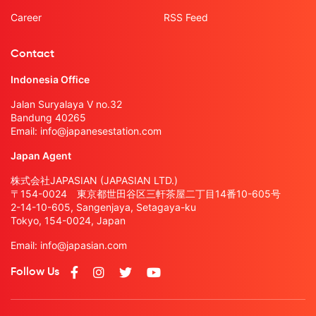
Career
RSS Feed
Contact
Indonesia Office
Jalan Suryalaya V no.32
Bandung 40265
Email:
info@japanesestation.com
Japan Agent
株式会社JAPASIAN (JAPASIAN LTD.)
〒154-0024 東京都世田谷区三軒茶屋二丁目14番10-605号
2-14-10-605, Sangenjaya, Setagaya-ku
Tokyo, 154-0024, Japan
Email:
info@japasian.com
Follow Us