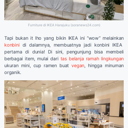
Furniture di IKEA Harajuku (soranews24.com)
Tapi bukan it lho yang bikin IKEA ini “wow” melainkan
konbini
di dalamnya, membuatnya jadi konbini IKEA
pertama di dunia! Di sini, pengunjung bisa membeli
berbagai item, mulai dari
tas belanja ramah lingkungan
ukuran mini, cup ramen buat
vegan
, hingga minuman
organik.