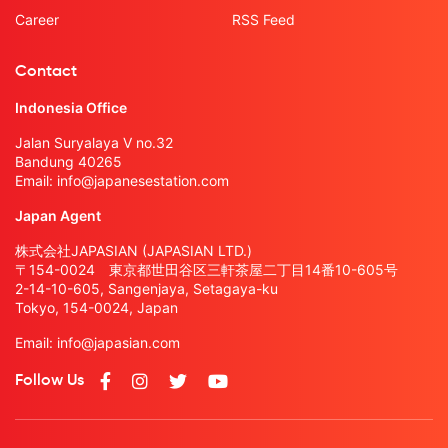
Career
RSS Feed
Contact
Indonesia Office
Jalan Suryalaya V no.32
Bandung 40265
Email:
info@japanesestation.com
Japan Agent
株式会社JAPASIAN (JAPASIAN LTD.)
〒154-0024 東京都世田谷区三軒茶屋二丁目14番10-605号
2-14-10-605, Sangenjaya, Setagaya-ku
Tokyo, 154-0024, Japan
Email:
info@japasian.com
Follow Us