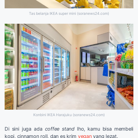
Tas belanja IKEA super mini (soranews24.com)
Konbini IKEA Harajuku (soranews24.com)
Di sini juga ada
coffee stand
lho, kamu bisa membeli
kopi, cinnamon roll, dan es krim
vegan
yang lezat.