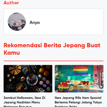
Author
Anya
Rekomendasi Berita Jepang Buat
Kamu
Sambut Halloween, Ikea Di
Ikea Jepang Rilis Item Spesial
Jepang Hadirkan Menu
Bertema Pelangi Jelang Tokyo