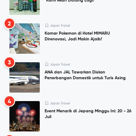
"Kami Akan Datang Lagi!"
2
Japan Travel
Kamar Pokemon di Hotel MIMARU
Direnovasi, Jadi Makin Ajaib!
3
Japan Travel
ANA dan JAL Tawarkan Diskon
Penerbangan Domestik untuk Turis Asing
4
Japan Travel
Event Menarik di Jepang Minggu Ini: 20 - 26
Juli