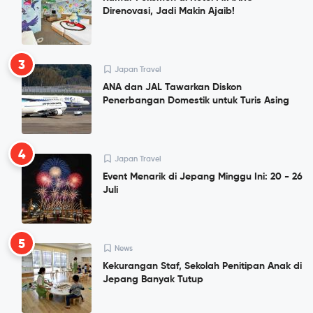
Direnovasi, Jadi Makin Ajaib!
3
Japan Travel
ANA dan JAL Tawarkan Diskon
Penerbangan Domestik untuk Turis Asing
4
Japan Travel
Event Menarik di Jepang Minggu Ini: 20 - 26
Juli
5
News
Kekurangan Staf, Sekolah Penitipan Anak di
Jepang Banyak Tutup