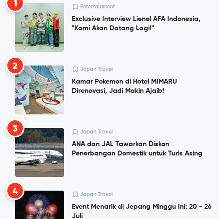
1
Entertainment
Exclusive Interview Lienel AFA Indonesia,
"Kami Akan Datang Lagi!"
2
Japan Travel
Kamar Pokemon di Hotel MIMARU
Direnovasi, Jadi Makin Ajaib!
3
Japan Travel
ANA dan JAL Tawarkan Diskon
Penerbangan Domestik untuk Turis Asing
4
Japan Travel
Event Menarik di Jepang Minggu Ini: 20 - 26
Juli