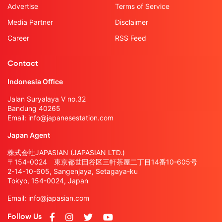
Advertise
Terms of Service
Media Partner
Disclaimer
Career
RSS Feed
Contact
Indonesia Office
Jalan Suryalaya V no.32
Bandung 40265
Email:
info@japanesestation.com
Japan Agent
株式会社JAPASIAN (JAPASIAN LTD.)
〒154-0024 東京都世田谷区三軒茶屋二丁目14番10-605号
2-14-10-605, Sangenjaya, Setagaya-ku
Tokyo, 154-0024, Japan
Email:
info@japasian.com
Follow Us