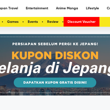
apan Travel
Entertainment
Anime Manga
Lifestyle
C
Games
Events
Review
Discount Voucher