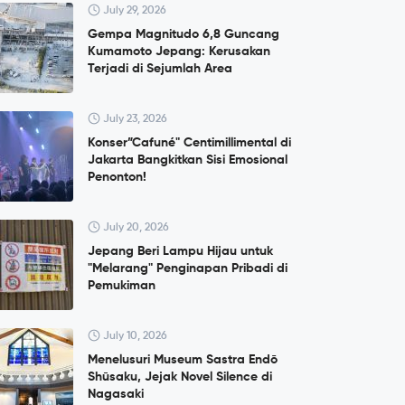
July 29, 2026
Gempa Magnitudo 6,8 Guncang
Kumamoto Jepang: Kerusakan
Terjadi di Sejumlah Area
July 23, 2026
Konser”Cafuné" Centimillimental di
Jakarta Bangkitkan Sisi Emosional
Penonton!
July 20, 2026
Jepang Beri Lampu Hijau untuk
"Melarang" Penginapan Pribadi di
Pemukiman
July 10, 2026
Menelusuri Museum Sastra Endō
Shūsaku, Jejak Novel Silence di
Nagasaki