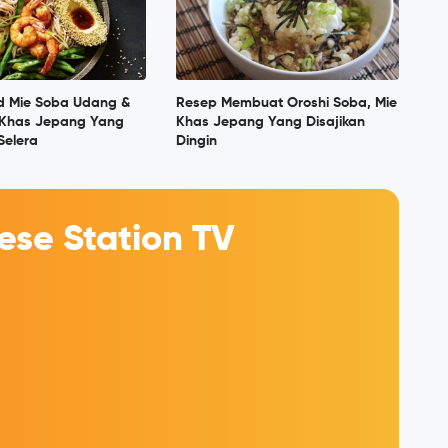
d Mie Soba Udang &
Resep Membuat Oroshi Soba, Mie
 Khas Jepang Yang
Khas Jepang Yang Disajikan
elera
Dingin
se Station TV