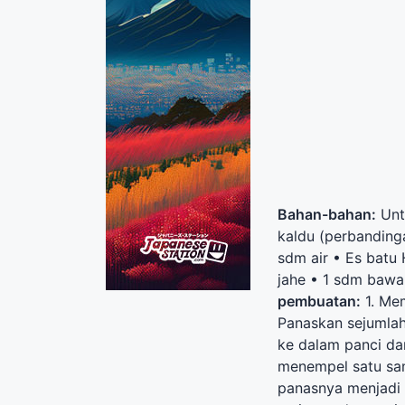
Bahan-bahan:
Unt
kaldu (perbanding
sdm air • Es batu H
jahe • 1 sdm bawa
pembuatan:
1. Me
Panaskan sejumlah
ke dalam panci da
menempel satu sama
panasnya menjadi 