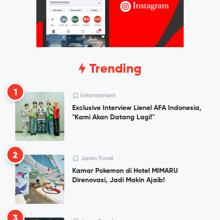
Trending
1
Entertainment
Exclusive Interview Lienel AFA Indonesia,
"Kami Akan Datang Lagi!"
2
Japan Travel
Kamar Pokemon di Hotel MIMARU
Direnovasi, Jadi Makin Ajaib!
3