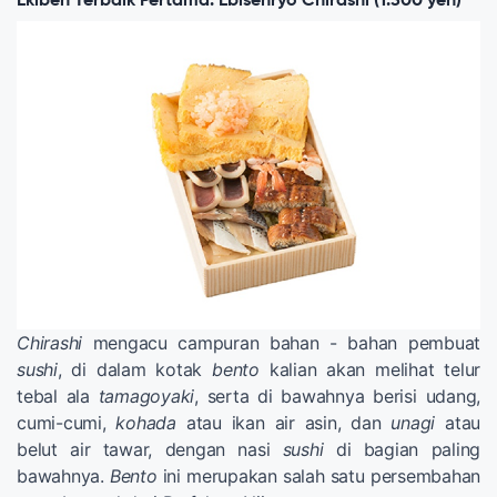
Ekiben Terbaik Pertama: Ebisenryo Chirashi (1.300 yen)
Chirashi
mengacu campuran bahan - bahan pembuat
sushi
, di dalam kotak
bento
kalian akan melihat telur
tebal ala
tamagoyaki
, serta di bawahnya berisi udang,
cumi-cumi,
kohada
atau ikan air asin, dan
unagi
atau
belut air tawar, dengan nasi
sushi
di bagian paling
bawahnya.
Bento
ini merupakan salah satu persembahan