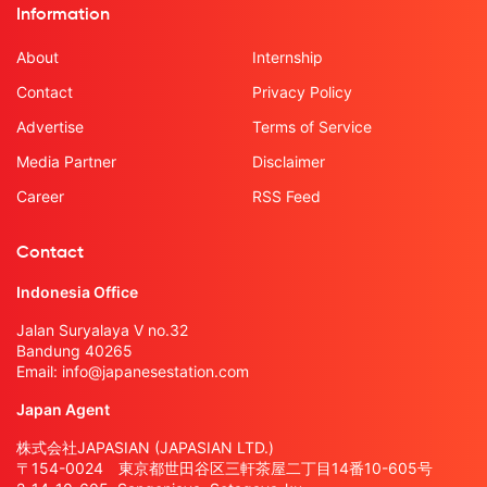
Information
About
Internship
Contact
Privacy Policy
Advertise
Terms of Service
Media Partner
Disclaimer
Career
RSS Feed
Contact
Indonesia Office
Jalan Suryalaya V no.32
Bandung 40265
Email:
info@japanesestation.com
Japan Agent
株式会社JAPASIAN (JAPASIAN LTD.)
〒154-0024 東京都世田谷区三軒茶屋二丁目14番10-605号