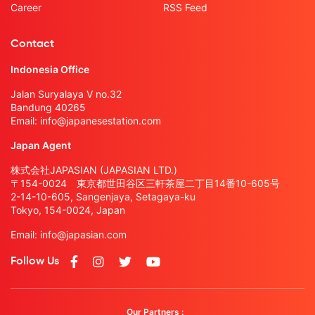
Career
RSS Feed
Contact
Indonesia Office
Jalan Suryalaya V no.32
Bandung 40265
Email:
info@japanesestation.com
Japan Agent
株式会社JAPASIAN (JAPASIAN LTD.)
〒154-0024 東京都世田谷区三軒茶屋二丁目14番10-605号
2-14-10-605, Sangenjaya, Setagaya-ku
Tokyo, 154-0024, Japan
Email:
info@japasian.com
Follow Us
Our Partners :