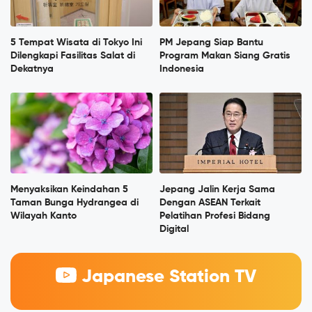
5 Tempat Wisata di Tokyo Ini
PM Jepang Siap Bantu
Dilengkapi Fasilitas Salat di
Program Makan Siang Gratis
Dekatnya
Indonesia
Menyaksikan Keindahan 5
Jepang Jalin Kerja Sama
Taman Bunga Hydrangea di
Dengan ASEAN Terkait
Wilayah Kanto
Pelatihan Profesi Bidang
Digital
Japanese Station TV