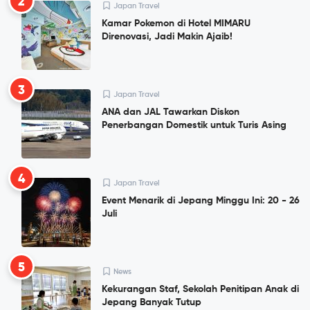
2
Japan Travel
Kamar Pokemon di Hotel MIMARU
Direnovasi, Jadi Makin Ajaib!
3
Japan Travel
ANA dan JAL Tawarkan Diskon
Penerbangan Domestik untuk Turis Asing
4
Japan Travel
Event Menarik di Jepang Minggu Ini: 20 - 26
Juli
5
News
Kekurangan Staf, Sekolah Penitipan Anak di
Jepang Banyak Tutup