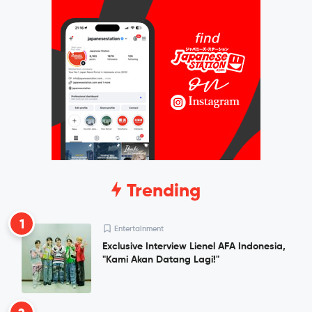
Trending
1
Entertainment
Exclusive Interview Lienel AFA Indonesia,
"Kami Akan Datang Lagi!"