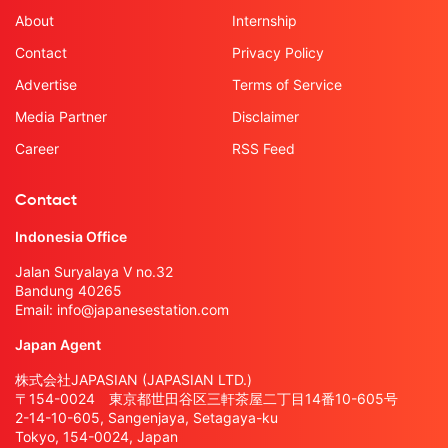
About
Internship
Contact
Privacy Policy
Advertise
Terms of Service
Media Partner
Disclaimer
Career
RSS Feed
Contact
Indonesia Office
Jalan Suryalaya V no.32
Bandung 40265
Email:
info@japanesestation.com
Japan Agent
株式会社JAPASIAN (JAPASIAN LTD.)
〒154-0024 東京都世田谷区三軒茶屋二丁目14番10-605号
2-14-10-605, Sangenjaya, Setagaya-ku
Tokyo, 154-0024, Japan