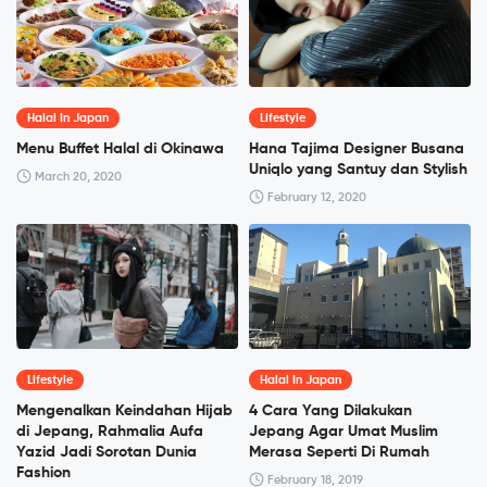
Halal In Japan
Lifestyle
Menu Buffet Halal di Okinawa
Hana Tajima Designer Busana
Uniqlo yang Santuy dan Stylish
March 20, 2020
February 12, 2020
Lifestyle
Halal In Japan
Mengenalkan Keindahan Hijab
4 Cara Yang Dilakukan
di Jepang, Rahmalia Aufa
Jepang Agar Umat Muslim
Yazid Jadi Sorotan Dunia
Merasa Seperti Di Rumah
Fashion
February 18, 2019