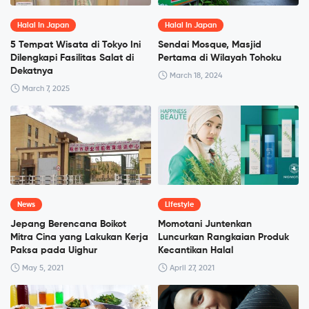
Halal In Japan
Halal In Japan
5 Tempat Wisata di Tokyo Ini
Sendai Mosque, Masjid
Dilengkapi Fasilitas Salat di
Pertama di Wilayah Tohoku
Dekatnya
March 18, 2024
March 7, 2025
News
Lifestyle
Jepang Berencana Boikot
Momotani Juntenkan
Mitra Cina yang Lakukan Kerja
Luncurkan Rangkaian Produk
Paksa pada Uighur
Kecantikan Halal
May 5, 2021
April 27, 2021