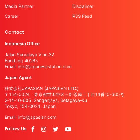
Media Partner
Disclaimer
Career
RSS Feed
Contact
Indonesia Office
Jalan Suryalaya V no.32
Bandung 40265
Email:
info@japanesestation.com
Japan Agent
株式会社JAPASIAN (JAPASIAN LTD.)
〒154-0024 東京都世田谷区三軒茶屋二丁目14番10-605号
2-14-10-605, Sangenjaya, Setagaya-ku
Tokyo, 154-0024, Japan
Email:
info@japasian.com
Follow Us