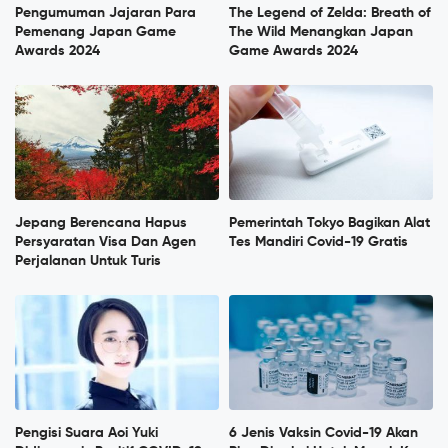
Pengumuman Jajaran Para
The Legend of Zelda: Breath of
Pemenang Japan Game
The Wild Menangkan Japan
Awards 2024
Game Awards 2024
Jepang Berencana Hapus
Pemerintah Tokyo Bagikan Alat
Persyaratan Visa Dan Agen
Tes Mandiri Covid-19 Gratis
Perjalanan Untuk Turis
Pengisi Suara Aoi Yuki
6 Jenis Vaksin Covid-19 Akan