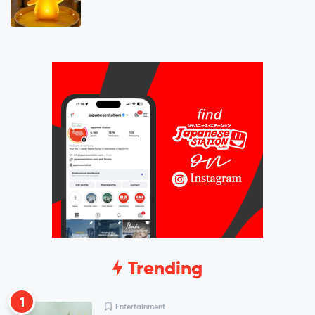
Trending
1
Entertainment