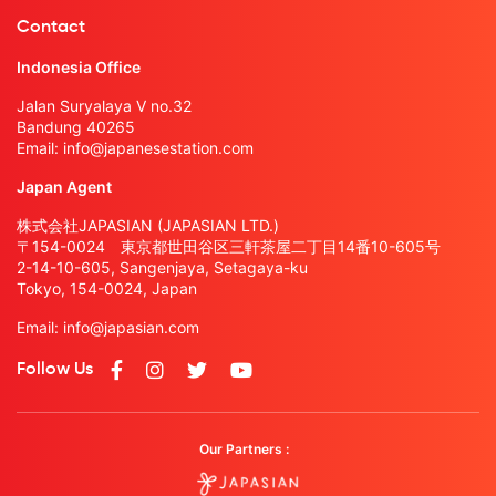
Contact
Indonesia Office
Jalan Suryalaya V no.32
Bandung 40265
Email:
info@japanesestation.com
Japan Agent
株式会社JAPASIAN (JAPASIAN LTD.)
〒154-0024 東京都世田谷区三軒茶屋二丁目14番10-605号
2-14-10-605, Sangenjaya, Setagaya-ku
Tokyo, 154-0024, Japan
Email:
info@japasian.com
Follow Us
Our Partners :