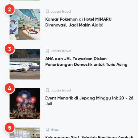
2
Japan Travel
Kamar Pokemon di Hotel MIMARU
Direnovasi, Jadi Makin Ajaib!
3
Japan Travel
ANA dan JAL Tawarkan Diskon
Penerbangan Domestik untuk Turis Asing
4
Japan Travel
Event Menarik di Jepang Minggu Ini: 20 - 26
Juli
5
News
Kekurangan Staf, Sekolah Penitipan Anak di