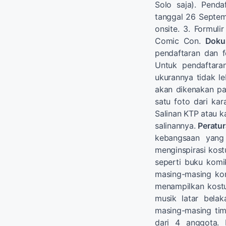
Solo saja). Penda
tanggal 26 Septem
onsite. 3. Formuli
Comic Con.
Doku
pendaftaran dan 
Untuk pendaftaran
ukurannya tidak le
akan dikenakan pad
satu foto dari kar
Salinan KTP atau k
salinannya.
Peratu
kebangsaan yang 
menginspirasi kost
seperti buku komik,
masing-masing kon
menampilkan kost
musik latar bela
masing-masing tim 
dari 4 anggota. 