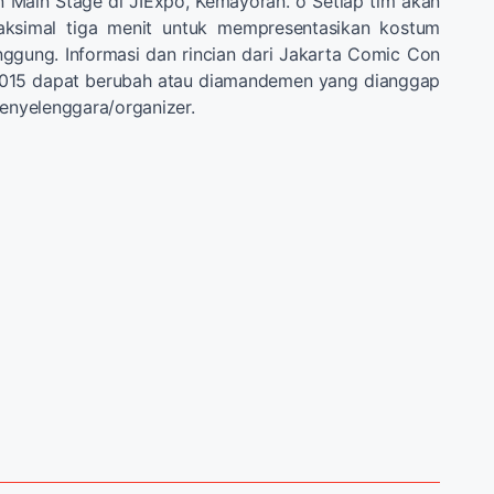
 Main Stage di JIExpo, Kemayoran. o Setiap tim akan
aksimal tiga menit untuk mempresentasikan kostum
ggung. Informasi dan rincian dari Jakarta Comic Con
2015 dapat berubah atau diamandemen yang dianggap
penyelenggara/organizer.