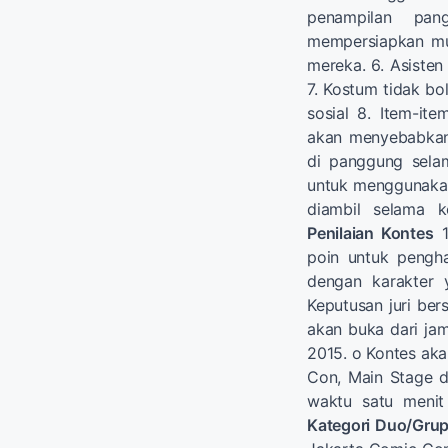
penampilan pan
mempersiapkan mus
mereka. 6. Asisten
7. Kostum tidak bol
sosial 8. Item-it
akan menyebabkan
di panggung selam
untuk menggunakan
diambil selama 
Penilaian Kontes
1
poin untuk pengh
dengan karakter 
Keputusan juri bers
akan buka dari ja
2015. o Kontes aka
Con, Main Stage d
waktu satu menit
Kategori Duo/Gru