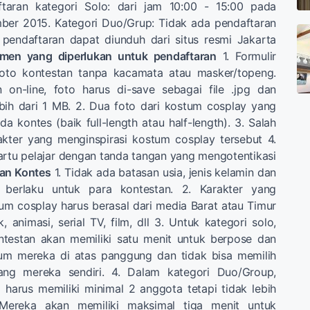
ftaran kategori Solo: dari jam 10:00 - 15:00 pada
ber 2015. Kategori Duo/Grup: Tidak ada pendaftaran
r pendaftaran dapat diunduh dari situs resmi Jakarta
men yang diperlukan untuk pendaftaran
1. Formulir
foto kontestan tanpa kacamata atau masker/topeng.
 on-line, foto harus di-save sebagai file .jpg dan
bih dari 1 MB. 2. Dua foto dari kostum cosplay yang
a kontes (baik full-length atau half-length). 3. Salah
akter yang menginspirasi kostum cosplay tersebut 4.
artu pelajar dengan tanda tangan yang mengotentikasi
ran Kontes
1. Tidak ada batasan usia, jenis kelamin dan
berlaku untuk para kontestan. 2. Karakter yang
um cosplay harus berasal dari media Barat atau Timur
 animasi, serial TV, film, dll 3. Untuk kategori solo,
testan akan memiliki satu menit untuk berpose dan
um mereka di atas panggung dan tidak bisa memilih
kang mereka sendiri. 4. Dalam kategori Duo/Group,
harus memiliki minimal 2 anggota tetapi tidak lebih
Mereka akan memiliki maksimal tiga menit untuk