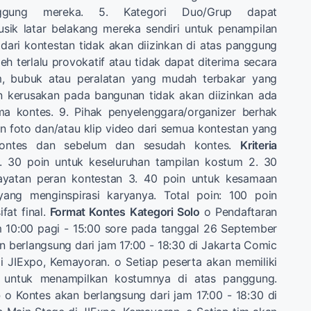
ggung mereka. 5. Kategori Duo/Grup dapat
ik latar belakang mereka sendiri untuk penampilan
 dari kontestan tidak akan diizinkan di atas panggung
eh terlalu provokatif atau tidak dapat diterima secara
em, bubuk atau peralatan yang mudah terbakar yang
 kerusakan pada bangunan tidak akan diizinkan ada
a kontes. 9. Pihak penyelenggara/organizer berhak
 foto dan/atau klip video dari semua kontestan yang
kontes dan sebelum dan sesudah kontes.
Kriteria
. 30 poin untuk keseluruhan tampilan kostum 2. 30
ayatan peran kontestan 3. 40 poin untuk kesamaan
yang menginspirasi karyanya. Total poin: 100 poin
ifat final.
Format Kontes
Kategori Solo
o Pendaftaran
m 10:00 pagi - 15:00 sore pada tanggal 26 September
n berlangsung dari jam 17:00 - 18:30 di Jakarta Comic
i JIExpo, Kemayoran. o Setiap peserta akan memiliki
 untuk menampilkan kostumnya di atas panggung.
p
o Kontes akan berlangsung dari jam 17:00 - 18:30 di