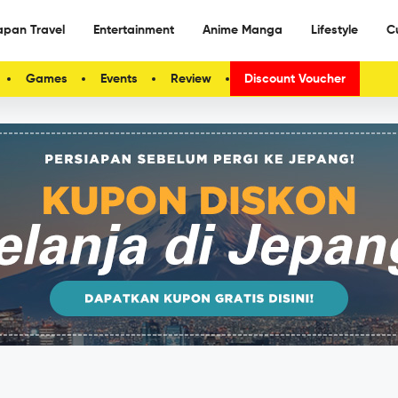
apan Travel
Entertainment
Anime Manga
Lifestyle
C
Games
Events
Review
Discount Voucher