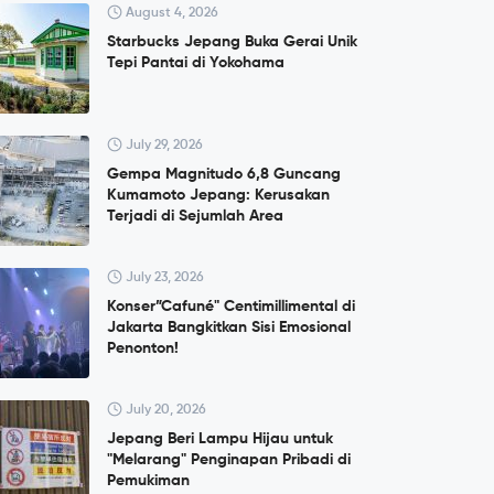
August 4, 2026
Starbucks Jepang Buka Gerai Unik
Tepi Pantai di Yokohama
July 29, 2026
Gempa Magnitudo 6,8 Guncang
Kumamoto Jepang: Kerusakan
Terjadi di Sejumlah Area
July 23, 2026
Konser”Cafuné" Centimillimental di
Jakarta Bangkitkan Sisi Emosional
Penonton!
July 20, 2026
Jepang Beri Lampu Hijau untuk
"Melarang" Penginapan Pribadi di
Pemukiman